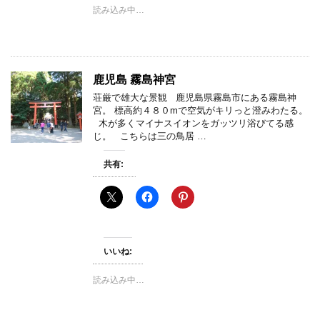
読み込み中…
鹿児島 霧島神宮
荘厳で雄大な景観 鹿児島県霧島市にある霧島神
宮。 標高約４８０mで空気がキリっと澄みわたる。
木が多くマイナスイオンをガッツリ浴びてる感
じ。 こちらは三の鳥居 …
共有:
いいね:
読み込み中…