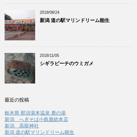
2019/08/24
新潟 道の駅マリンドリーム能生
2018/11/05
シギラビーチのウミガメ
最近の投稿
栃木県 那須湯本温泉 鹿の湯
新潟 へぎそば小島屋総本店
新潟 高龍神社
新潟 道の駅マリンドリーム能生