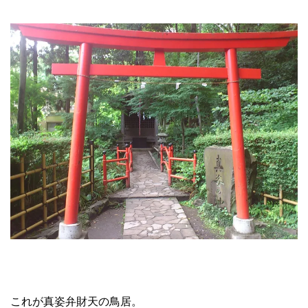
これが真姿弁財天の鳥居。