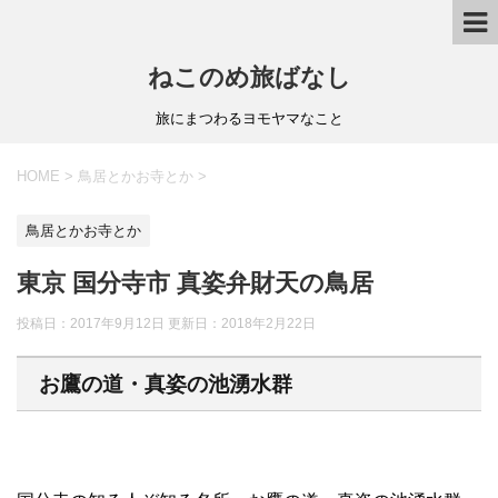
ねこのめ旅ばなし
旅にまつわるヨモヤマなこと
HOME
>
鳥居とかお寺とか
>
鳥居とかお寺とか
東京 国分寺市 真姿弁財天の鳥居
投稿日：2017年9月12日 更新日：
2018年2月22日
お鷹の道・真姿の池湧水群